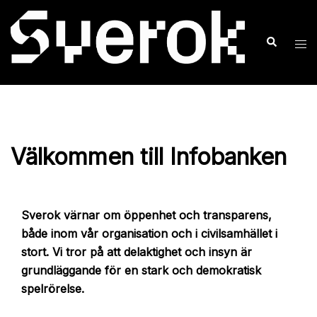
Hoppa
till
Sök
Slå
innehåll
på/
men
Välkommen till Infobanken
Sverok värnar om öppenhet och transparens,
både inom vår organisation och i civilsamhället i
stort. Vi tror på att delaktighet och insyn är
grundläggande för en stark och demokratisk
spelrörelse.